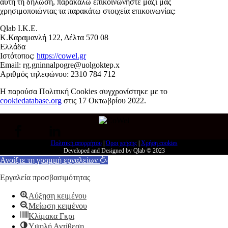
αυτή τη δήλωση, παρακαλώ επικοινωνήστε μαζί μας
χρησιμοποιώντας τα παρακάτω στοιχεία επικοινωνίας:
Qlab I.K.E.
Κ.Καραμανλή 122, Δέλτα 570 08
Ελλάδα
Ιστότοπος:
https://cowel.gr
Email:
rg.gninnalpogre@uolgoktep.x
Αριθμός τηλεφώνου: 2310 784 712
Η παρούσα Πολιτική Cookies συγχρονίστηκε με το
cookiedatabase.org
στις 17 Οκτωβρίου 2022.
Πολιτική απορρήτου
|
Όροι χρήσης
|
Χρήση cookies
Developed and Designed by Qlab © 2023
Ανοίξτε τη γραμμή εργαλείων
Εργαλεία προσβασιμότητας
Αύξηση κειμένου
Μείωση κειμένου
Κλίμακα Γκρι
Υψηλή Αντίθεση