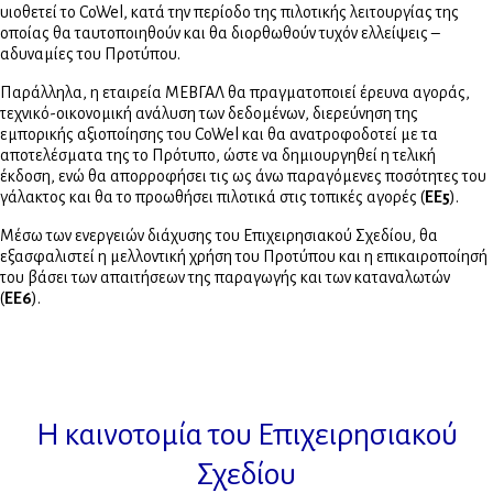
υιοθετεί το CoWel, κατά την περίοδο της πιλοτικής λειτουργίας της
οποίας θα ταυτοποιηθούν και θα διορθωθούν τυχόν ελλείψεις –
αδυναμίες του Προτύπου.
Παράλληλα, η εταιρεία ΜΕΒΓΑΛ θα πραγματοποιεί έρευνα αγοράς,
τεχνικό-οικονομική ανάλυση των δεδομένων, διερεύνηση της
εμπορικής αξιοποίησης του CoWel και θα ανατροφοδοτεί με τα
αποτελέσματα της το Πρότυπο, ώστε να δημιουργηθεί η τελική
έκδοση, ενώ θα απορροφήσει τις ως άνω παραγόμενες ποσότητες του
γάλακτος και θα το προωθήσει πιλοτικά στις τοπικές αγορές (
ΕΕ5
).
Μέσω των ενεργειών διάχυσης του Επιχειρησιακού Σχεδίου, θα
εξασφαλιστεί η μελλοντική χρήση του Προτύπου και η επικαιροποίησή
του βάσει των απαιτήσεων της παραγωγής και των καταναλωτών
(
ΕΕ6
).
Η καινοτομία του Επιχειρησιακού
Σχεδίου