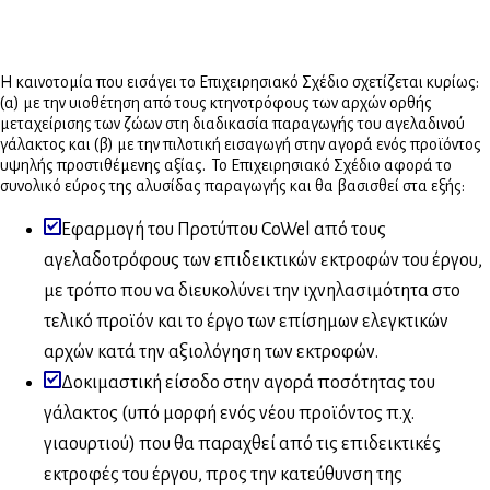
Η καινοτομία που εισάγει το Επιχειρησιακό Σχέδιο σχετίζεται κυρίως:
(α) με την υιοθέτηση από τους κτηνοτρόφους των αρχών ορθής
μεταχείρισης των ζώων στη διαδικασία παραγωγής του αγελαδινού
γάλακτος και (β) με την πιλοτική εισαγωγή στην αγορά ενός προϊόντος
υψηλής προστιθέμενης αξίας. Το Επιχειρησιακό Σχέδιο αφορά το
συνολικό εύρος της αλυσίδας παραγωγής και θα βασισθεί στα εξής:
Εφαρμογή του Προτύπου CoWel από τους
αγελαδοτρόφους των επιδεικτικών εκτροφών του έργου,
με τρόπο που να διευκολύνει την ιχνηλασιμότητα στο
τελικό προϊόν και το έργο των επίσημων ελεγκτικών
αρχών κατά την αξιολόγηση των εκτροφών.
Δοκιμαστική είσοδο στην αγορά ποσότητας του
γάλακτος (υπό μορφή ενός νέου προϊόντος π.χ.
γιαουρτιού) που θα παραχθεί από τις επιδεικτικές
εκτροφές του έργου, προς την κατεύθυνση της