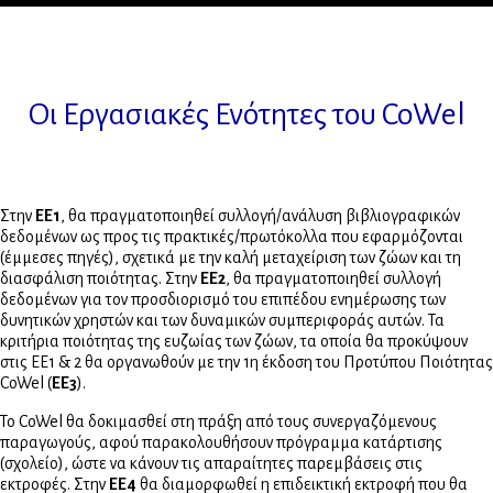
Οι Εργασιακές Ενότητες του CoWel
Στην
ΕΕ1
, θα πραγματοποιηθεί συλλογή/ανάλυση βιβλιογραφικών
δεδομένων ως προς τις πρακτικές/πρωτόκολλα που εφαρμόζονται
(έμμεσες πηγές), σχετικά με την καλή μεταχείριση των ζώων και τη
διασφάλιση ποιότητας. Στην
ΕΕ2
, θα πραγματοποιηθεί συλλογή
δεδομένων για τον προσδιορισμό του επιπέδου ενημέρωσης των
δυνητικών χρηστών και των δυναμικών συμπεριφοράς αυτών. Τα
κριτήρια ποιότητας της ευζωίας των ζώων, τα οποία θα προκύψουν
στις ΕΕ1 & 2 θα οργανωθούν με την 1η έκδοση του Προτύπου Ποιότητας
CoWel (
EE3
).
Το CoWel θα δοκιμασθεί στη πράξη από τους συνεργαζόμενους
παραγωγούς, αφού παρακολουθήσουν πρόγραμμα κατάρτισης
(σχολείο), ώστε να κάνουν τις απαραίτητες παρεμβάσεις στις
εκτροφές. Στην
ΕΕ4
θα διαμορφωθεί η επιδεικτική εκτροφή που θα