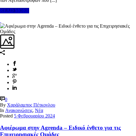
των Αγελαδοτρόφων που [...]
READ MORE
0
By
Χαράλαμπος Πέτκογλου
In
Ανακοινώσεις
,
Νέα
Posted
5 Φεβρουαρίου 2024
Αφιέρωμα στην Agrenda – Ειδικό ένθετο για τις
Επιχειρησιακές Ομάδες