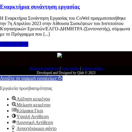
Εναρκτήρια συνάντηση εργασίας
Η Εναρκτήρια Συνάντηση Εργασίας του CoWel πραγματοποιήθηκε
την 7η Απριλίου 2023 στην Αίθουσα Συσκέψεων του Ινστιτούτου
Κτηνιατρικών Ερευνών/ΕΛΓΟ-ΔΗΜΗΤΡΑ (Συντονιστής), σύμφωνα
με το Πρόγραμμα που [...]
READ MORE
Πολιτική απορρήτου
|
Όροι χρήσης
|
Χρήση cookies
Developed and Designed by Qlab © 2023
Ανοίξτε τη γραμμή εργαλείων
Εργαλεία προσβασιμότητας
Αύξηση κειμένου
Μείωση κειμένου
Κλίμακα Γκρι
Υψηλή Αντίθεση
Αρνητική Αντίθεση
Ανοιχτόχρωμο φόντο