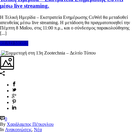
μέσω live streaming.
Η Τελική Ημερίδα – Εκστρατεία Ενημέρωσης CoWel θα μεταδοθεί
απευθείας μέσω live streaming. Η μετάδοση θα πραγματοποιηθεί την
Πέμπτη 8 Μαΐου, στις 11:00 π.μ., και ο σύνδεσμος παρακολούθησης
[...]
READ MORE
0
By
Χαράλαμπος Πέτκογλου
In
Ανακοινώσεις
,
Νέα