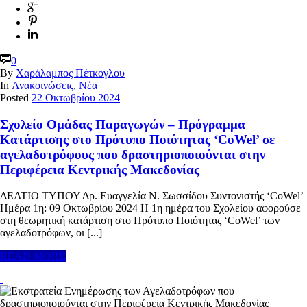
0
By
Χαράλαμπος Πέτκογλου
In
Ανακοινώσεις
,
Νέα
Posted
22 Οκτωβρίου 2024
Σχολείο Ομάδας Παραγωγών – Πρόγραμμα
Κατάρτισης στο Πρότυπο Ποιότητας ‘CoWel’ σε
αγελαδοτρόφους που δραστηριοποιούνται στην
Περιφέρεια Κεντρικής Μακεδονίας
ΔΕΛΤΙΟ ΤΥΠΟΥ Δρ. Ευαγγελία Ν. Σωσσίδου Συντονιστής ‘CoWel’
Ημέρα 1η: 09 Οκτωβρίου 2024 Η 1η ημέρα του Σχολείου αφορούσε
στη θεωρητική κατάρτιση στο Πρότυπο Ποιότητας ‘CoWel’ των
αγελαδοτρόφων, οι [...]
READ MORE